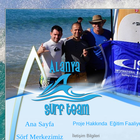
Ana Sayfa
Proje Hakkında
Eğitim Faaliye
Sörf Merkezimiz
İletişim Bilgileri